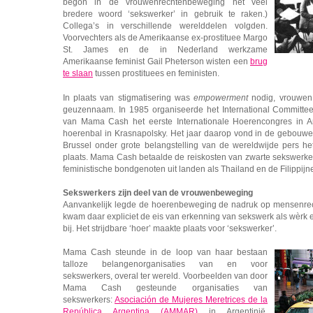
begon in de vrouwenrechtenbeweging het veel
bredere woord ‘sekswerker’ in gebruik te raken.)
Collega’s in verschillende werelddelen volgden.
Voorvechters als de Amerikaanse ex-prostituee Margo
St. James en de in Nederland werkzame
Amerikaanse feminist Gail Pheterson wisten een
brug
te slaan
tussen prostituees en feministen.
In plaats van stigmatisering was
empowerment
nodig, vrouwen 
geuzennaam. In 1985 organiseerde het International Committee 
van Mama Cash het eerste Internationale Hoerencongres in Am
hoerenbal in Krasnapolsky. Het jaar daarop vond in de gebouw
Brussel onder grote belangstelling van de wereldwijde pers 
plaats. Mama Cash betaalde de reiskosten van zwarte sekswerker
feministische bondgenoten uit landen als Thailand en de Filippijn
Sekswerkers zijn deel van de vrouwenbeweging
Aanvankelijk legde de hoerenbeweging de nadruk op mensenrech
kwam daar expliciet de eis van erkenning van sekswerk als wèrk 
bij. Het strijdbare ‘hoer’ maakte plaats voor ‘sekswerker’.
Mama Cash steunde in de loop van haar bestaan
talloze belangenorganisaties van en voor
sekswerkers, overal ter wereld. Voorbeelden van door
Mama Cash gesteunde organisaties van
sekswerkers:
Asociación de Mujeres Meretrices de la
República Argentina (AMMAR)
in Argentinië,