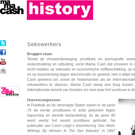
Sekswerkers
Bruggen slaan
Terwijl de vrouwenbeweging prostitutie en pornografie vee
onderdrukking en uitbuiting, vond Mama Cash dat vrouwen in d
recht hadden op seksuele en economische zelfbeschikking, op e
en op bescherming tegen discriminatie en geweld. Het is altijd
Cash geweest om zowel de Nederlandse als de international
sekswerkers te steunen. Mama Cash sloeg een brug tussen d
internationale wereld van fondsen en nam daar het voortouw in d
Hoerencongressen
In Frankrijk en de Verenigde Staten waren in de jaren
70 de eerste prostituees in actie gekomen tegen
hypocrisie en slechte behandeling. (In de jaren 80
werd veelal het woord prostituee gebruikt. Na
publicatie van Carol Leigh’s bloemlezing ‘
Sex Work:
Writings By Women In The Sex Industry”
in 1987