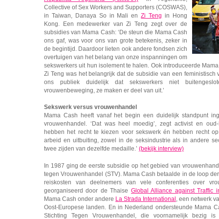
Collective of Sex Workers and Supporters (COSWAS),
in Taiwan, Danaya So in Mali en
Zi Teng
in Hong
Kong. Een medewerker van Zi Teng zegt over de
subsidies van Mama Cash: ‘De steun die Mama Cash
ons gaf, was voor ons van grote betekenis, zeker in
de begintijd. Daardoor lieten ook andere fondsen zich
overtuigen van het belang van onze inspanningen om
sekswerkers uit hun isolement te halen. Ook introduceerde Mama 
Zi Teng was het belangrijk dat de subsidie van een feministisc
ons publiek duidelijk dat sekswerkers niet buitenge
vrouwenbeweging, ze maken er deel van uit.’
Sekswerk versus vrouwenhandel
Mama Cash heeft vanaf het begin een duidelijk standpunt i
vrouwenhandel. ‘Dat was heel moedig’, zegt activist en oud-
hebben het recht te kiezen voor sekswerk én hebben recht 
arbeid en uitbuiting, zowel in de seksindustrie als in andere 
twee zijden van dezelfde medaille.’
(bekijk interview)
In 1987 ging de eerste subsidie op het gebied van vrouwenhand
tegen Vrouwenhandel (STV). Mama Cash betaalde in de loop der
reiskosten van deelnemers van vele conferenties over vrou
georganiseerd door de Thaise
Global Alliance against Traffic
Mama Cash onder andere
La Strada International
, een netwerk v
Oost-Europese landen. En in Nederland ondersteunde Mama 
Stichting Tegen Vrouwenhandel, die voornamelijk bezig is 