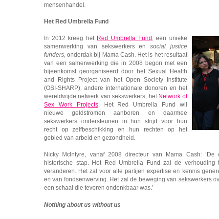
mensenhandel.
Het Red Umbrella Fund
In 2012 kreeg het
Red Umbrella Fund
, een unieke
samenwerking van sekswerkers en
social justice
funders
, onderdak bij Mama Cash. Het is het resultaat
van een samenwerking die in 2008 begon met een
bijeenkomst georganiseerd door het Sexual Health
and Rights Project van het Open Society Institute
(OSI-SHARP), andere internationale donoren en het
wereldwijde netwerk van sekswerkers, het
Network of
Sex Work Projects
. Het Red Umbrella Fund wil
nieuwe geldstromen aanboren en daarmee
sekswerkers ondersteunen in hun strijd voor hun
recht op zelfbeschikking en hun rechten op het
gebied van arbeid en gezondheid.
Nicky McIntyre, vanaf 2008 directeur van Mama Cash: ‘De o
historische stap. Het Red Umbrella Fund zal de verhouding
veranderen. Het zal voor alle partijen expertise en kennis gene
en van fondsenwerving. Het zal de beweging van sekswerkers ove
een schaal die tevoren ondenkbaar was.’
Nothing about us without us