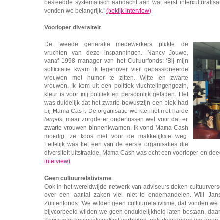
besteedde systematisch aandacht aan wat eerst interculturalisati
vonden we belangrijk.’
(bekijk interview)
Voorloper diversiteit
De tweede generatie medewerkers plukte de
vruchten van deze inspanningen. Nancy Jouwe,
vanaf 1998 manager van het Cultuurfonds: ‘Bij mijn
sollicitatie kwam ik tegenover vier gepassioneerde
vrouwen met humor te zitten. Witte en zwarte
vrouwen. Ik kom uit een politiek vluchtelingengezin,
kleur is voor mij politiek en persoonlijk geladen. Het
was duidelijk dat het zwarte bewustzijn een plek had
bij Mama Cash. De organisatie werkte niet met harde
targets
, maar zorgde er ondertussen wel voor dat er
zwarte vrouwen binnenkwamen. Ik vond Mama Cash
moedig, ze koos niet voor de makkelijkste weg.
Feitelijk was het een van de eerste organisaties die
diversiteit uitstraalde. Mama Cash was echt een voorloper en deed
interview)
Geen cultuurrelativisme
Ook in het wereldwijde netwerk van adviseurs doken cultuurve
over een aantal zaken viel niet te onderhandelen. Will Jan
Zuidenfonds: ‘We wilden geen cultuurrelativisme, dat vonden we g
bijvoorbeeld wilden we geen onduidelijkheid laten bestaan, daa
Kenia was homoseksualiteit verboden, ook daar deden we geen 