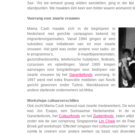
Sax: ‘Als we iemand graag wilden aanstellen, ging in die tij
standpunten. We maakten één keer een folder waarin
womanist
st
Voorrang voor zwarte vrouwen
Mama Cash maakte zich in de beginjaren in
Nederland met gerichte campagnes bekend bij
migrantenorganisaties. Vanaf 1984 gingen al veel
subsidies naar initiatieven van en voor zwarte
vrouwen. Het geld was onder andere voor radio- en
tv-programma’s, 8-maartbijeenkomsten,
gezondheidscentra, telefonische hulplijnen, festivals,
cursussen en opleidingen. Vanaf 1995 kregen
aanvragen voor borgstellingen voor bedrijven van
zwarte vrouwen bij het
Garantiefonds
voorrang. In
1997 werd met extra financiële middelen van Novib
gericht geworven onder Turkse, Marokkaanse en
andere startende ondernemers uit Afrika.
Workshops cultuurverschillen
Ook zocht Mama Cash bewust naar zwarte medewerkers. De eerst
was Jos Esajas, een Surinaamse Nederlandse. In de vers
Garantiefonds, het
Cultuurfonds
en het
Zuidenfonds
, zaten altij
onder wie de van oorsprong Singaporese
Lin Chew
en de Pales
Broek gaf workshops ‘Effectief omgaan met cultuurverschillen’ voor 
ruimte te creëren voor anders werken op basis van diversit