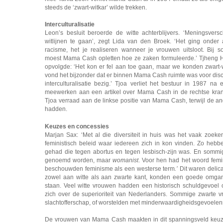
steeds de ‘zwart-witkar’ wilde trekken.
Interculturalisatie
Leon’s besluit beroerde de witte achterblijvers. ‘Meningsvers
witlijnen te gaan’, zegt Lida van den Broek. ‘Het ging onde
racisme, het je realiseren wanneer je vrouwen uitsloot. Bij sol
moest Mama Cash opletten hoe ze zaken formuleerde.’ Tjheng H
opvolgde: ‘Het kon er fel aan toe gaan, maar we konden zwart-w
vond het bijzonder dat er binnen Mama Cash ruimte was voor dis
interculturalisatie bezig.’ Tjoa verliet het bestuur in 1987 na 
meewerken aan een artikel over Mama Cash in de rechtse kra
Tjoa verraad aan de linkse positie van Mama Cash, terwijl de a
hadden.
Keuzes en concessies
Marjan Sax: ‘Met al die diversiteit in huis was het vaak zoeke
feministisch beleid waar iedereen zich in kon vinden. Zo heb
gehad die tegen abortus en tegen lesbisch-zijn was. En som
genoemd worden, maar
womanist
. Voor hen had het woord femi
beschouwden feminisme als een westerse term
.’
Dit waren delica
zowel aan witte als aan zwarte kant, konden een goede omgan
staan. Veel witte vrouwen hadden een historisch schuldgevoel
zich over de superioriteit van Nederlanders. Sommige zwarte 
slachtofferschap, of worstelden met minderwaardigheidsgevoelen
De vrouwen van Mama Cash maakten in dit spanningsveld keuz