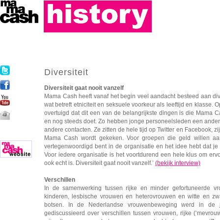
Diversiteit
Diversiteit gaat nooit vanzelf
Mama Cash heeft vanaf het begin veel aandacht besteed aan dive
wat betreft etniciteit en seksuele voorkeur als leeftijd en klasse. 
overtuigd dat dit een van de belangrijkste dingen is die Mama 
en nog steeds doet. Zo hebben jonge personeelsleden een ander
andere contacten. Ze zitten de hele tijd op Twitter en Facebook, z
Mama Cash wordt gekeken. Voor groepen die geld willen aanv
vertegenwoordigd bent in de organisatie en het idee hebt dat j
Voor iedere organisatie is het voortdurend een hele klus om ervoo
ook echt is. Diversiteit gaat nooit vanzelf.’
(bekijk interview)
Verschillen
In de samenwerking tussen rijke en minder gefortuneerde v
kinderen, lesbische vrouwen en heterovrouwen en witte en zw
botsen. In de Nederlandse vrouwenbeweging werd in de 
gediscussieerd over verschillen tussen vrouwen, rijke (‘mevrou