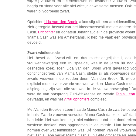
wijzer’) vrouwen en heterovrouwen en lesbische vrouwen. ‘Zwa
begrip en stond voor alle niet-witte, niet-westerse mensen. Ook 
waren bijvoorbeeld zwart.
Oprichter
Lida van den Broek
, afkomstig uit een arbeidersmilieu
zich geregeld bewust van het klassenverschil met de andere 
Cash.
Erfdochter
en donateur Johanna, die in de provincie woont 
‘Mama Cash was erg Amsterdams, ik heb me vaak een provincia
gevoeld.’
Zwart-witdiscussie
Het besef dat ‘zwart-wit’ en dus machtsongelijkheid, ook 
vrouwenbeweging een rol speelde, was in de jaren 80 nog
gesneden koek. Toen Lida van den Broek werd gevraagd vo
oprichtingsgroep van Mama Cash, stelde zij als voorwaarde da
zwarte vrouwen mee zouden doen. Van den Broek: ‘Ik wilde
expliciet met en voor zwarte vrouwen werken. Mama Cash moes
afspiegeling zijn van alle vrouwen in de vrouwenbeweging.’ D
werd de van oorsprong Zuid-Afrikaanse en zwarte
Tania Leon
gevraagd, en was het
vijftal oprichters
compleet.
Met Van den Broek en Leon haalde Mama Cash de zwart-wit disc
in huis. Zwarte vrouwen verweten Mama Cash dat ze te ‘wit’ dac
handelde. Het was kennelijk niet voldoende dat ‘het doorbreken
westerse denken’ was opgenomen in de missie. Hun bezware
normen over wat feministisch was. Dé normen van dé vrouwen
niet. Tania Leon verliet Mama Cash al in 1984 omdat ze als enige