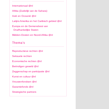
Internationaal @nl
Afrika (Zuidelijk van de Sahara)
Azië en Oceanië @nl
Latijns Amerika en het Caribisch gebied @nl
Europa en de Gemenebest van
Onafhankelijke Staten
Midden-Oosten en Noord-Afrika @nl
Thema's
Reproductieve rechten @nl
Seksuele rechten
Economische rechten @nl
Beëndigen geweld @nl
Zeggenschap en participatie @nl
Kunst en cultuur @nl
Vrouwenfondsen @nl
Garantiefonds @nl
Strategische partners