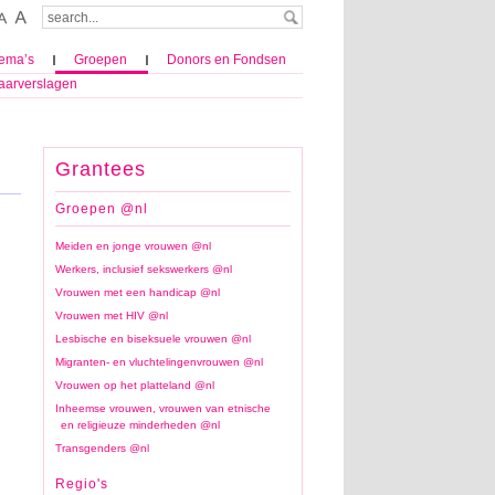
ema’s
Groepen
Donors en Fondsen
aarverslagen
Grantees
Groepen @nl
Meiden en jonge vrouwen @nl
Werkers, inclusief sekswerkers @nl
Vrouwen met een handicap @nl
Vrouwen met HIV @nl
Lesbische en biseksuele vrouwen @nl
Migranten- en vluchtelingenvrouwen @nl
Vrouwen op het platteland @nl
Inheemse vrouwen, vrouwen van etnische
en religieuze minderheden @nl
Transgenders @nl
Regio's