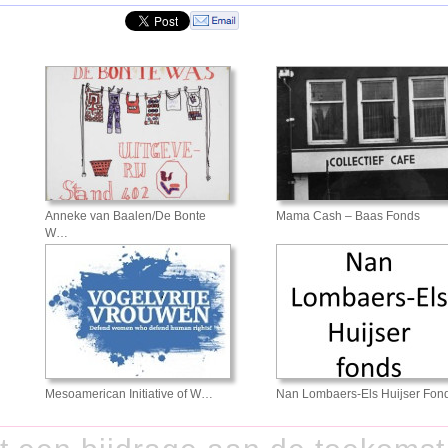
Anneke van Baalen/De Bonte
Mama Cash – Baas Fonds
W…
Mesoamerican Initiative of W…
Nan Lombaers-Els Huijser Fon