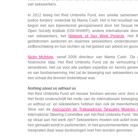
van sekswerkers.
In 2012 kreeg het Red Umbrella Fund, een unieke samenwerk
justice funders’ onderdak bij Mama Cash. Het is het resultaat 
begon met een bijeenkomst georganiseerd door het Sexual Hea
Open Society Institute (OSI-SHARP), andere internationale do
van sekswerkers, het
Network of Sex Work Projects
. Het 
geldstromen aanboren en daarmee sekswerkers ondersteunen i
zelfbeschikking en hun rechten op het gebied van arbeid en gezo
Nicky McIntyre
, vanaf 2008 directeur van Mama Cash: ‘De o
historische stap. Het Red Umbrella Fund zal de verhouding
veranderen. Het zal voor alle partijen expertise en kennis gene
en van fondsenwerving. Het zal de beweging van sekswerkers ove
een schaal die tevoren ondenkbaar was.’
Nothing about us without us
Het Red Umbrella Fund wil nieuwe fondsen werven voor door se
Het fonds onderschrijft het motto van de internationale beweging
us without us’
en sekswerkers hebben dan ook de meerderheid 
Silva van de
Asociación de Trabajadoras Sexuales Mujeres 
International Steering Committee van het Red Umbrella Fund: ‘W
op straat aan het werk zijn? Sekswerkers moeten ook actief invl
hen gemaakt wordt in parlementen, in niet-gouvernementele orga
meepraten daar waar beslissingen over hen worden genomen.’