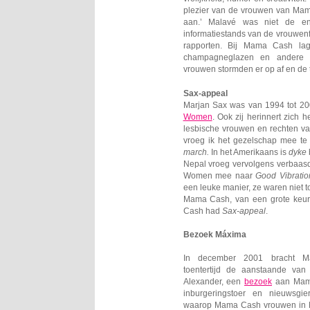
plezier van de vrouwen van Mam
aan.’ Malavé was niet de en
informatiestands van de vrouwenf
rapporten. Bij Mama Cash lag
champagneglazen en andere gr
vrouwen stormden er op af en de t
Sax-appeal
Marjan Sax was van 1994 tot 20
Women
. Ook zij herinnert zich h
lesbische vrouwen en rechten va
vroeg ik het gezelschap mee t
march.
In het Amerikaans is
dyke
Nepal vroeg vervolgens verbaa
Women mee naar
Good Vibratio
een leuke manier, ze waren niet 
Mama Cash, van een grote keur
Cash had
Sax-appeal
.
Bezoek Máxima
In december 2001 bracht Má
toentertijd de aanstaande van 
Alexander, een
bezoek
aan Mama
inburgeringstoer en nieuwsgi
waarop Mama Cash vrouwen in N