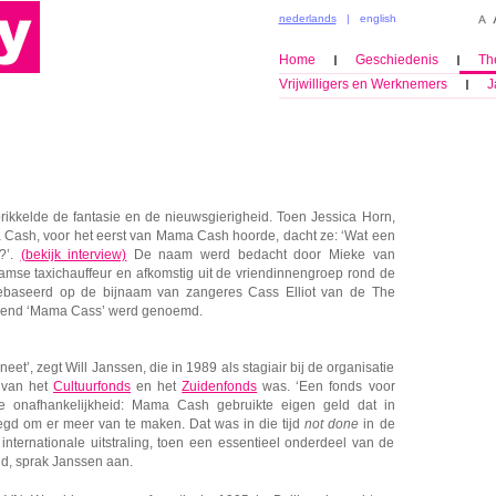
nederlands
|
english
Home
Geschiedenis
Th
Vrijwilligers en Werknemers
J
kkelde de fantasie en de nieuwsgierigheid. Toen Jessica Horn,
 Cash, voor het eerst van Mama Cash hoorde, dacht ze: ‘Wat een
t?’.
(bekijk interview)
De naam werd bedacht door Mieke van
amse taxichauffeur en afkomstig uit de vriendinnengroep rond de
gebaseerd op de bijnaam van zangeres Cass Elliot van de The
ozend ‘Mama Cass’ werd genoemd.
t’, zegt Will Janssen, die in 1989 als stagiair bij de organisatie
 van het
Cultuurfonds
en het
Zuidenfonds
was. ‘Een fonds voor
e onafhankelijkheid: Mama Cash gebruikte eigen geld dat in
egd om er meer van te maken. Dat was in die tijd
not done
in de
internationale uitstraling, toen een essentieel onderdeel van de
ijd, sprak Janssen aan.