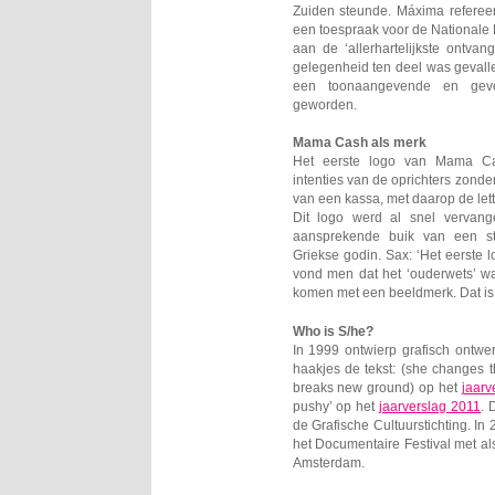
Zuiden steunde. Máxima refereerd
een toespraak voor de Nationale 
aan de ‘allerhartelijkste ontvang
gelegenheid ten deel was geval
een toonaangevende en geves
geworden.
Mama Cash als merk
Het eerste logo van Mama C
intenties van de oprichters zonde
van een kassa, met daarop de lett
Dit logo werd al snel vervan
aansprekende buik van een s
Griekse godin. Sax: ‘Het eerst
vond men dat het ‘ouderwets’ w
komen met een beeldmerk. Dat is
Who is S/he?
In 1999 ontwierp grafisch ontwe
haakjes de tekst: (she changes
breaks new ground) op het
jaarv
pushy’ op het
jaarverslag 2011
. 
de Grafische Cultuurstichting. I
het Documentaire Festival met a
Amsterdam.