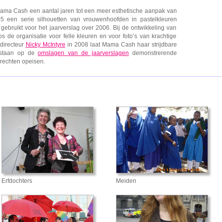
 Mama Cash een aantal jaren tot een meer esthetische aanpak van
5 een serie silhouetten van vrouwenhoofden in pastelkleuren
ebruikt voor het jaarverslag over 2006. Bij de ontwikkeling van
 de organisatie voor felle kleuren en voor foto’s van krachtige
directeur
Nicky McIntyre
in 2008 laat Mama Cash haar strijdbare
d staan op de
omslagen van de jaarverslagen
demonstrerende
 rechten opeisen.
Erfdochters
Meiden