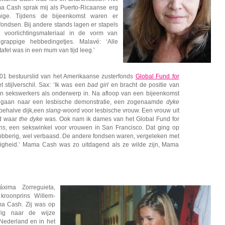
a Cash sprak mij als Puerto-Ricaanse erg
ige. Tijdens de bijeenkomst waren er
ondsen. Bij andere stands lagen er stapels
 voorlichtingsmateriaal in de vorm van
appige hebbedingetjes. Malavé: ‘Alle
afel was in een mum van tijd leeg.’
01 bestuurslid van het Amerikaanse zusterfonds
Global Fund for
et stijlverschil. Sax: ‘Ik was een
bad girl
en bracht de positie van
n sekswerkers als onderwerp in. Na afloop van een bijeenkomst
e gaan naar een lesbische demonstratie, een zogenaamde
dyke
behalve dijk,een
slang
-woord voor lesbische vrouw. Een vrouw uit
sd waar
the dyke
was. Ook nam ik dames van het Global Fund for
ns
, een sekswinkel voor vrouwen in San Francisco. Dat ging op
tobberig, wel verbaasd. De andere fondsen waren, vergeleken met
igheid.’ Mama Cash was zo uitdagend als ze wilde zijn, Mama
xima Zorreguieta,
kroonprins Willem-
 Cash. Zij was op
erig naar de wijze
ederland en in het