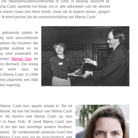
 VN Wereldvrouwenconferentie in 1995 in Beijing, bezocht ze
ma Cash speelde het klaar om in alle uithoeken van de wereld
‘We waren maar een klein fonds, maar als ik ergens kwam, gingen
 Ik werd gezien als de verpersoonlijking van Mama Cash.’
e gebaande paden te
ij veel verschillende
alleen bij vrouwen die
groter publiek en de
g veel publiciteit en
ichter
Marjan Sax
de
ins Bernard. Die kreeg
aar werk voor de
or Mama Cash. In 1996
s uitgereikt, een blijk
se regering.
Mama Cash een aparte plaats in. De uit
Malavé, lid van het bestuur van Mama Cash
ren 90 kennis met Mama Cash op een
en in New York. ‘Ik vond Mama Cash een
rst als die van sommige andere fondsen.
Malavé. ‘Zij combineerde serieuze inzet met
it. Mama Cash was los en anarchistisch. Het