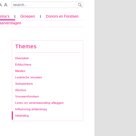
ema’s
Groepen
Donors en Fondsen
aarverslagen
Themes
Diversiteit
Erfdochters
Meiden
Lesbische vrouwen
Sekswerkers
Abortus
Vrouwenfondsen
Leren en verantwoording afleggen
Influencing philantropy
Uitstraling