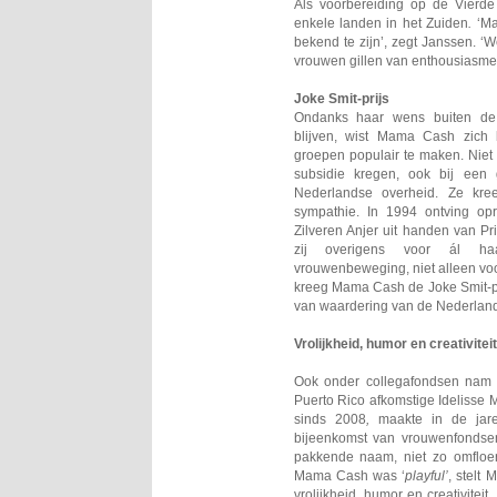
Als voorbereiding op de Vierde
enkele landen in het Zuiden
.
‘Ma
bekend te zijn’, zegt Janssen. 
vrouwen gillen van enthousiasme.
Joke Smit-prijs
Ondanks haar wens buiten d
blijven, wist Mama Cash zich b
groepen populair te maken. Niet 
subsidie kregen, ook bij een 
Nederlandse overheid. Ze kree
sympathie. In 1994 ontving opr
Zilveren Anjer uit handen van Pr
zij overigens voor ál h
vrouwenbeweging, niet alleen vo
kreeg Mama Cash de Joke Smit-prij
van waardering van de Nederland
Vrolijkheid, humor en creativiteit
Ook onder collegafondsen nam 
Puerto Rico afkomstige Idelisse 
sinds 2008
,
maakte in de ja
bijeenkomst van vrouwenfonds
pakkende naam, niet zo omfloe
Mama Cash was ‘
playful’
, stelt 
vrolijkheid, humor en creativite