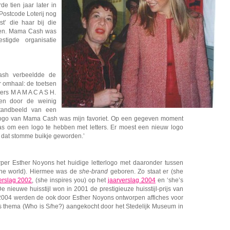
e tien jaar later in
Postcode Loterij nog
st’ die haar bij die
len. Mama Cash was
tigde organisatie
ash verbeeldde de
r omhaal: de toetsen
ers M A M A C A S H.
gen door de weinig
tandbeeld van een
e logo van Mama Cash was mijn favoriet. Op een gegeven moment
as om een logo te hebben met letters. Er moest een nieuw logo
 dat stomme buikje geworden.’
rper Esther Noyons het huidige letterlogo met daaronder tussen
 the world). Hiermee was de
she-brand
geboren. Zo staat er (she
erslag 2002
, (she inspires you) op het
jaarverslag 2004
en ‘she’s
De nieuwe huisstijl won in 2001 de prestigieuze huisstijl-prijs van
n 2004 werden de ook door Esther Noyons ontworpen affiches voor
ls thema (Who is S/he?) aangekocht door het Stedelijk Museum in