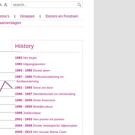
ema’s
Groepen
Donors en Fondsen
aarverslagen
History
1983
Het begin
1983
Uitgangspunten
1983 - 1986
Eerste jaren
1987 - 1990
Professionalisering en
fondsenwerving
1991 - 1995
Groei zet door
1996 - 1997
Identiteitscrisis en vernieuwing
1996 - 2000
Grote financiers
1996 - 2000
Bedrijfscultuur
1998
Jubileumjaar
2001 - 2003
Van pionier tot partner
2004 - 2008
Eerste strategische vijfjarenplan
2009 - 2013
Het nieuwe Mama Cash