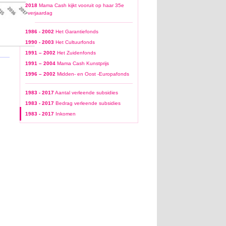
2018
Mama Cash kijkt vooruit op haar 35e
verjaardag
1986 - 2002
Het Garantiefonds
1990 - 2003
Het Cultuurfonds
1991 – 2002
Het Zuidenfonds
1991 – 2004
Mama Cash Kunstprijs
1996 – 2002
Midden- en Oost -Europafonds
1996 - 2000
1996 - 2000
1983 - 2017
Aantal verleende subsidies
1983 - 2017
Bedrag verleende subsidies
1983 - 2017
Inkomen
2001 - 2003
2004 - 2008