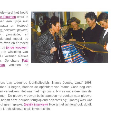
elswissel het hoofd
nne Ploumen
werd in
ad een lijstje met
macht en invloed;
g; seksueel geweld;
n prostitutie;
en
erland moest de
rouwen en er moest
n bij
jonge vrouwen
.
 een wisseling van
 Er kwamen nieuwe
n. Oprichters
Patti
man
verlieten de
ers aan tegen de identiteitscrisis. Nancy Jouwe, vanaf 1998
‘Toen ik begon, hadden de oprichters van Mama Cash nog een
ien vertrekken. Het was niet mijn crisis. Ik was onderdeel van de
loumen. De nieuwe vrouwen belichaamden het zoeken naar nieuwe
n
noemt deze periode terugkijkend een ‘omslag’. Daarbij was wat
loof geen sprake.
(bekijk interview)
Hoe je het achteraf ook duidt,
acht uit deze crisis te voorschijn.