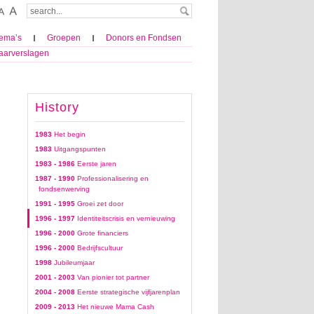
ema’s
Groepen
Donors en Fondsen
aarverslagen
History
1983
Het begin
1983
Uitgangspunten
1983 - 1986
Eerste jaren
1987 - 1990
Professionalisering en
fondsenwerving
1991 - 1995
Groei zet door
1996 - 1997
Identiteitscrisis en vernieuwing
1996 - 2000
Grote financiers
1996 - 2000
Bedrijfscultuur
1998
Jubileumjaar
2001 - 2003
Van pionier tot partner
2004 - 2008
Eerste strategische vijfjarenplan
2009 - 2013
Het nieuwe Mama Cash