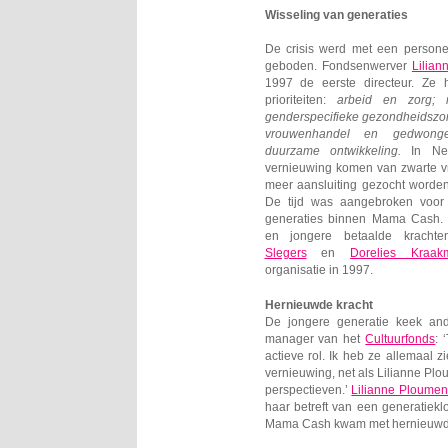
Wisseling van generaties
De crisis werd met een persone
geboden. Fondsenwerver
Lilia
1997 de eerste directeur. Ze h
prioriteiten:
arbeid en zorg; 
genderspecifieke gezondheidszor
vrouwenhandel en gedwonge
duurzame ontwikkeling.
In Ned
vernieuwing komen van zwarte v
meer aansluiting gezocht worde
De tijd was aangebroken voor
generaties binnen Mama Cash.
en jongere betaalde krachte
Slegers
en
Dorelies Kraak
organisatie in 1997.
Hernieuwde kracht
De jongere generatie keek and
manager van het
Cultuurfonds
: 
actieve rol. Ik heb ze allemaal z
vernieuwing, net als Lilianne P
perspectieven.’
Lilianne Ploume
haar betreft van een generatiek
Mama Cash kwam met hernieuwde kr