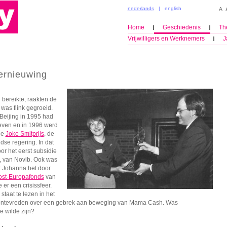
nederlands
|
english
Home
Geschiedenis
Th
Vrijwilligers en Werknemers
J
vernieuwing
bereikte, raakten de
 was flink gegroeid.
Beijing in 1995 had
even en in 1996 werd
de
Joke Smitprijs
, de
se regering. In dat
or het eerst subsidie
, van Novib. Ook was
r
Johanna het door
ost-Europafonds
van
er een crisissfeer.
staat te lezen in het
ontevreden over een gebrek aan beweging van Mama Cash. Was
e wilde zijn?