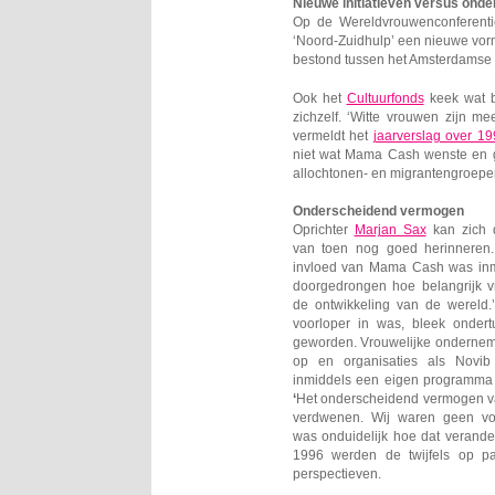
Nieuwe initiatieven versus ond
Op de Wereldvrouwenconferent
‘Noord-Zuidhulp’ een nieuwe vorm
bestond tussen het Amsterdamse 
Ook het
Cultuurfonds
keek wat be
zichzelf. ‘Witte vrouwen zijn m
vermeldt het
jaarverslag over 19
niet wat Mama Cash wenste en g
allochtonen- en migrantengroepen
Onderscheidend vermogen
Oprichter
Marjan Sax
kan zich d
van toen nog goed herinneren
invloed van Mama Cash was inmi
doorgedrongen hoe belangrijk 
de ontwikkeling van de werel
voorloper in was, bleek onde
geworden. Vrouwelijke onderneme
op en organisaties als Novi
inmiddels een eigen programma 
‘
Het onderscheidend vermogen 
verdwenen. Wij waren geen vo
was onduidelijk hoe dat verand
1996 werden de twijfels op p
perspectieven.