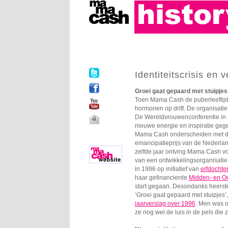
Identiteitscrisis en 
Groei gaat gepaard met stuipjes
Toen Mama Cash de puberleeftijd 
hormonen op drift. De organisatie
De Wereldvrouwenconferentie in 
nieuwe energie en inspiratie geg
Mama Cash onderscheiden met 
emancipatieprijs van de Nederland
zelfde jaar ontving Mama Cash vo
van een ontwikkelingsorganisatie
in 1996 op initiatief van
erfdochte
haar gefinancierde
Midden- en O
start gegaan. Desondanks heerste 
‘Groei gaat gepaard met stuipjes’, 
jaarverslag over 1996
. Men was 
ze nog wel de luis in de pels die z