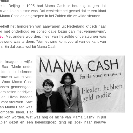
erhoud
ie in Beijing in 1995 had Mama Cash te horen gekregen dat
 van kolonialisme was. Dat versterkte het gevoel dat er een kloof
Mama Cash en de groepen in het Zuiden die ze wilde steunen.
treft het honoreren van aanvragen uit Nederland kritisch naar
eer met onderhoud en consolidatie bezig dan met vernieuwing’,
96
. Met andere woorden: meer van hetzelfde ondersteunen was
ewend was te doen. ‘Vernieuwing komt vooral van de kant van
.’ En dat paste wel bij Mama Cash.
e knagende twijfel
. Sax: ‘Mede onder
ddels tot iedereen
vrouwen waren voor
d.’ Waar Mama Cash
rtussen gemeengoed
rs zetten bedrijven
b en Hivos hadden
voor vrouwen. Sax:
van Mama Cash was
orhoede meer. Het
erd kon worden. Wat was nog de niche van Mama Cash?’ In juli
apier gezet en een beleidsgroep ging op zoek naar nieuwe