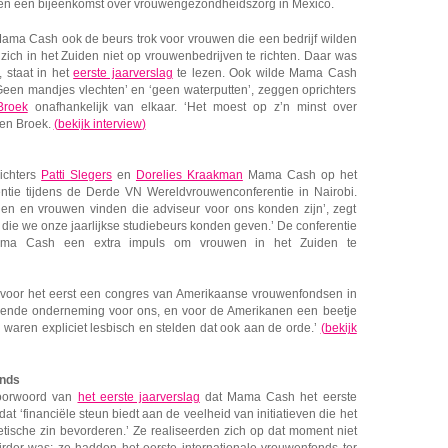
 en een bijeenkomst over vrouwengezondheidszorg in Mexico.
ama Cash ook de beurs trok voor vrouwen die een bedrijf wilden
 zich in het Zuiden niet op vrouwenbedrijven te richten. Daar was
 staat in het
eerste jaarverslag
te lezen. Ook wilde Mama Cash
Geen mandjes vlechten’ en ‘geen waterputten’, zeggen oprichters
Broek
onafhankelijk van elkaar. ‘Het moest op z’n minst over
den Broek.
(
bekijk interview
)
ichters
Patti Slegers
en
Dorelies Kraakman
Mama Cash op het
ie tijdens de Derde VN Wereldvrouwenconferentie in Nairobi.
en en vrouwen vinden die adviseur voor ons konden zijn’, zegt
die we onze jaarlijkse studiebeurs konden geven.’ De conferentie
ama Cash een extra impuls om vrouwen in het Zuiden te
 voor het eerst een congres van Amerikaanse vrouwenfondsen in
nende onderneming voor ons, en voor de Amerikanen een beetje
 waren expliciet lesbisch en stelden dat ook aan de orde.’
(
bekijk
onds
voorwoord van
het eerste jaarverslag
dat Mama Cash het eerste
t ‘financiële steun biedt aan de veelheid van initiatieven die het
etische zin bevorderen.’ Ze realiseerden zich op dat moment niet
nairder was: ze hadden het eerste internationale vrouwenfonds ter