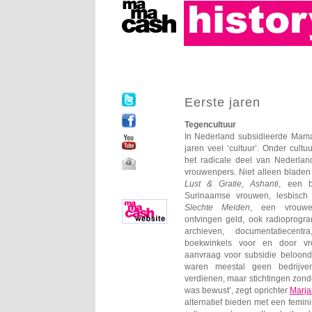
Eerste jaren
Tegencultuur
In Nederland subsidieerde Mama
jaren veel ‘cultuur’. Onder cultu
het radicale deel van Nederlan
vrouwenpers. Niet alleen bladen als
Lust & Gratie
,
Ashanti
, een 
Surinaamse vrouwen, lesbisch t
Slechte Meiden
, een vrouwe
ontvingen geld, ook radioprogra
archieven, documentatiecentr
boekwinkels voor en door v
aanvraag voor subsidie beloond
waren meestal geen bedrijve
verdienen, maar stichtingen zon
was bewust’, zegt oprichter
Marja
alternatief bieden met een femin