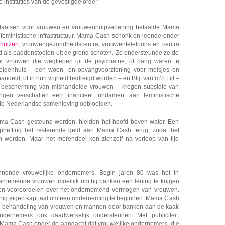
e instituties van de gevestigde orde.’
plaatsen voor vrouwen en vrouwenhulpverlening betaalde Mama
eministische infrastructuur. Mama Cash schonk en leende onder
huizen
, vrouwengezondheidscentra, vrouwentelefoons en centra
tijd als paddenstoelen uit de grond schoten. Zo ondersteunde ze de
 vrouwen die wegliepen uit de psychiatrie, of bang waren te
idenhuis – een woon- en opvangvoorziening voor meisjes en
ndeld, of in hun vrijheid bedreigd worden – en Blijf van m’n Lijf –
n bescherming van mishandelde vrouwen – kregen subsidie van
gen verschaften een financieel fundament aan feministische
n de Nederlandse samenleving opbloeiden.
 Mama Cash gesteund werden, hielden het hoofd boven water. Een
 opheffing het resterende geld aan Mama Cash terug, zodat het
n worden. Maar het merendeel kon zichzelf na verloop van tijd
ende vrouwelijke ondernemers. Begin jaren 80 was het in
rnemende vrouwen moeilijk om bij banken een lening te krijgen
en vooroordelen over het ondernemend vermogen van vrouwen.
nig eigen kapitaal om een onderneming te beginnen. Mama Cash
nde behandeling van vrouwen en mannen door banken aan de kaak
ondernemers ook daadwerkelijk ondersteunen. Met publiciteit,
Mama Cash onder de aandacht dat vrouwelijke ondernemers, die