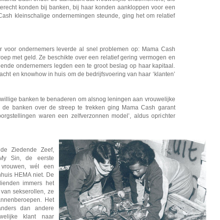
erecht konden bij banken, bij haar konden aankloppen voor een
Cash kleinschalige ondernemingen steunde, ging het om relatief
fer voor ondernemers leverde al snel problemen op: Mama Cash
oep met geld. Ze beschikte over een relatief gering vermogen en
nende ondernemers legden een te groot beslag op haar kapitaal.
cht en knowhow in huis om de bedrijfsvoering van haar ‘klanten’
llige banken te benaderen om alsnog leningen aan vrouwelijke
m de banken over de streep te trekken ging Mama Cash garant
orgstellingen waren een zelfverzonnen model’, aldus oprichter
j de Ziedende Zeef,
My Sin, de eerste
 vrouwen, wél een
nhuis HEMA niet. De
dienden immers het
van sekserollen, ze
nnenberoepen. Het
anders dan andere
elijke klant naar