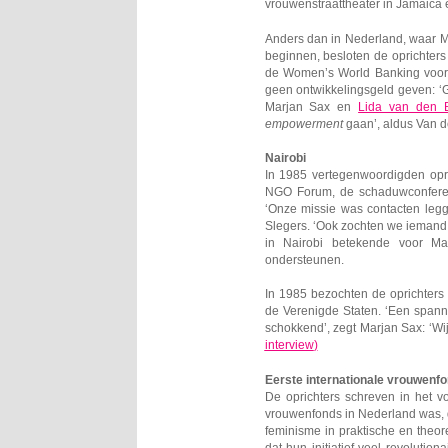
vrouwenstraattheater in Jamaica
Anders dan in Nederland, waar M
beginnen, besloten de oprichters
de Women’s World Banking voor,
geen ontwikkelingsgeld geven: ‘
Marjan Sax en
Lida van den 
empowerment
gaan’, aldus Van 
Nairobi
In 1985 vertegenwoordigden opr
NGO Forum, de schaduwconferent
‘Onze missie was contacten legg
Slegers. ‘Ook zochten we iemand 
in Nairobi betekende voor M
ondersteunen.
In 1985 bezochten de oprichters
de Verenigde Staten. ‘Een span
schokkend’, zegt Marjan Sax: ‘Wij
interview
)
Eerste internationale vrouwenf
De oprichters schreven in het 
vrouwenfonds in Nederland was, da
feminisme in praktische en theor
dat hun initiatief veel revolutio