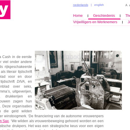
nederlands
|
english
Home
Geschiedenis
Th
Vrijwilligers en Werknemers
J
 Cash in de eerste
ur viel onder andere
ds rijkgeschakeerde
 literair tijdschrift
blad voor en door
ijdschrift
DIVA
, en
nblad over seks,
mma’s, uitgeverijen,
a, drukkerijen en
rouwen zagen hun
. Deze organisaties
n die geld wilden
der winstoogmerk. ‘De financiering van de autonome vrouwenpers
n Sax
. ‘We wilden als vrouwenbeweging gehoord worden en een
istische drukpers. Het was een strategische keus voor een eigen