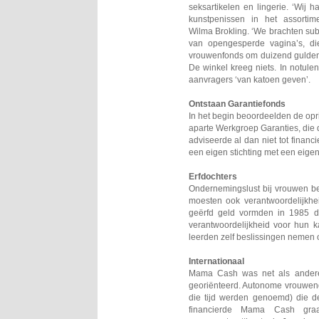
seksartikelen en lingerie. ‘Wij
kunstpenissen in het assortime
Wilma Brokling. ‘We brachten subt
van opengesperde vagina’s, d
vrouwenfonds om duizend gulden 
De winkel kreeg niets. In notulen
aanvragers ‘van katoen geven’.
Ontstaan Garantiefonds
In het begin beoordeelden de op
aparte Werkgroep Garanties, die
adviseerde al dan niet tot finan
een eigen stichting met een eigen
Erfdochters
Ondernemingslust bij vrouwen 
moesten ook verantwoordelijkh
geërfd geld vormden in 1985 
verantwoordelijkheid voor hun ka
leerden zelf beslissingen nemen o
Internationaal
Mama Cash was net als andere fe
georiënteerd. Autonome vrouweng
die tijd werden genoemd) die d
financierde Mama Cash graa