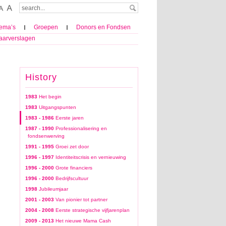
ema’s
Groepen
Donors en Fondsen
aarverslagen
History
1983
Het begin
1983
Uitgangspunten
1983 - 1986
Eerste jaren
1987 - 1990
Professionalisering en
fondsenwerving
1991 - 1995
Groei zet door
1996 - 1997
Identiteitscrisis en vernieuwing
1996 - 2000
Grote financiers
1996 - 2000
Bedrijfscultuur
1998
Jubileumjaar
2001 - 2003
Van pionier tot partner
2004 - 2008
Eerste strategische vijfjarenplan
2009 - 2013
Het nieuwe Mama Cash