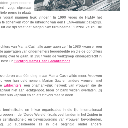
 hadden geen enorme
nt’, zegt eigenaar
iele porno in plaats
ie vooral mannen leuk vinden.’ In 1990 vroeg de HEMA het
te schenken voor de uitreiking van een HEMA-emancipatieprijs.
 uit die tijd staat dat Marjan Sax fulmineerde: ‘Onzin!’ Ze zou de
richters van Mama Cash alle aanvragen zelf. In 1986 kwam er een
 de aanvragen van ondernemers beoordeelde en die de oprichters
ciering over te gaan. In 1987 werd de werkgroep ondergebracht in
 bestuur,
Stichting Mama Cash Garantiefonds
.
bevorderen was één ding, maar Mama Cash wilde méér. Vrouwen
eid voor hun geld nemen. Marjan Sax en andere vrouwen met
de
Erfdochters
, een onafhankelijk netwerk van vrouwen die de
pitaal niet aan echtgenoot, broer of bank wilden overlaten. Zij
ver hun kapitaal en er iets zinvols mee te doen.
ministische en linkse organisaties in die tijd internationaal
roepen in de ‘Derde Wereld’ (zoals veel landen in het Zuiden in
e zelfstandigheid en bewustwording van vrouwen bevorderden,
g. Zo subsidieerde ze in die begintijd onder andere