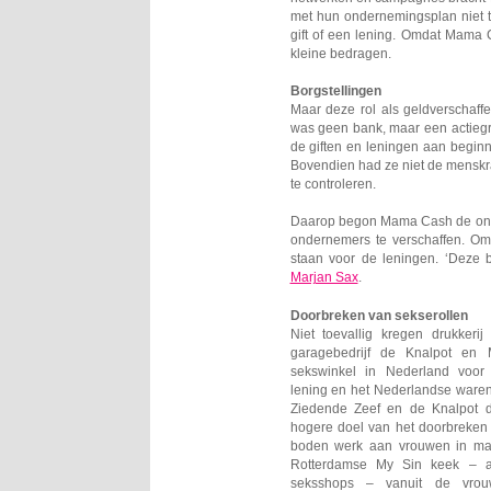
met hun ondernemingsplan niet t
gift of een lening. Omdat Mama 
kleine bedragen.
Borgstellingen
Maar deze rol als geldverschaf
was geen bank, maar een actiegr
de giften en leningen aan begin
Bovendien had ze niet de menskra
te controleren.
Daarop begon Mama Cash de onwi
ondernemers te verschaffen. O
staan voor de leningen. ‘Deze b
Marjan Sax
.
Doorbreken van sekserollen
Niet toevallig kregen drukkeri
garagebedrijf de Knalpot en 
sekswinkel in Nederland voor
lening en het Nederlandse ware
Ziedende Zeef en de Knalpot 
hogere doel van het doorbreken 
boden werk aan vrouwen in ma
Rotterdamse My Sin keek – 
seksshops – vanuit de vrouw